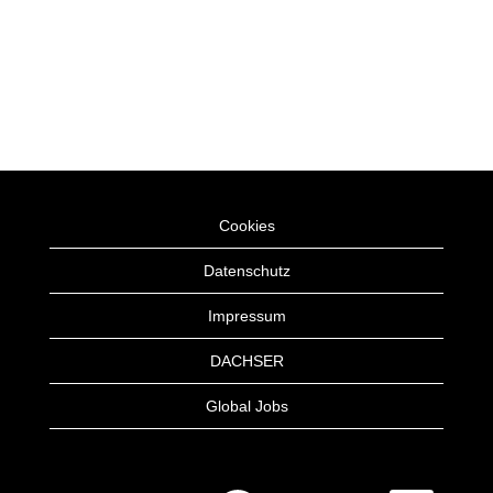
Cookies
Datenschutz
Impressum
DACHSER
Global Jobs
W
W
W