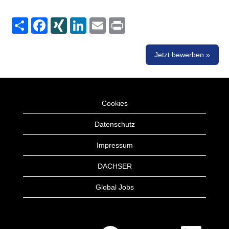
Share
Facebook
XING
LinkedIn
Email
Print
Jetzt bewerben »
Cookies
Datenschutz
Impressum
DACHSER
Global Jobs
W
W
W