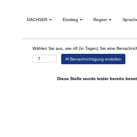
DACHSER
Einstieg
Region
Sprac
Mehr Optionen anzeigen
Wählen Sie aus, wie oft (in Tagen) Sie eine Benachri
Benachrichtigung erstellen
Diese Stelle wurde leider bereits beset