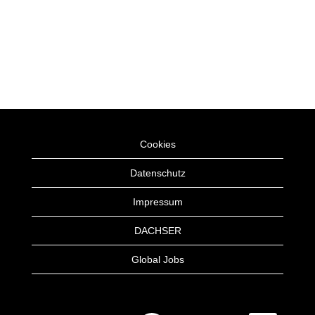
Cookies
Datenschutz
Impressum
DACHSER
Global Jobs
W
W
W