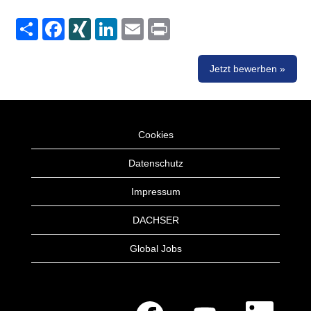
Share
Facebook
XING
LinkedIn
Email
Print
Jetzt bewerben »
Cookies
Datenschutz
Impressum
DACHSER
Global Jobs
W
W
W