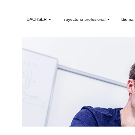
ver_todos_los_empleos_americas_es
DACHSER
Trayectoria profesional
Idioma