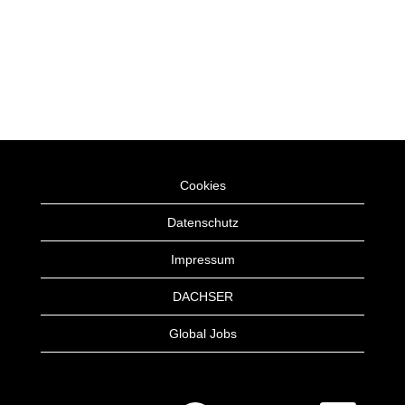
Cookies
Datenschutz
Impressum
DACHSER
Global Jobs
W
W
W