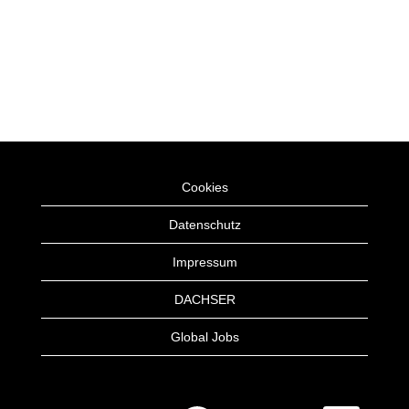
Cookies
Datenschutz
Impressum
DACHSER
Global Jobs
W
W
W