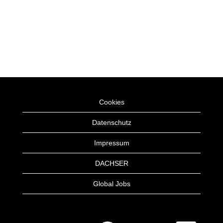
Cookies
Datenschutz
Impressum
DACHSER
Global Jobs
W
W
W