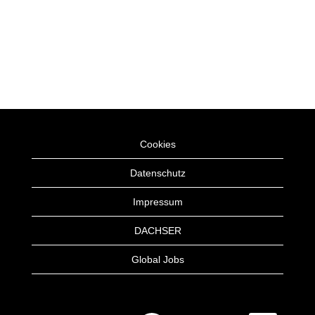
Cookies
Datenschutz
Impressum
DACHSER
Global Jobs
W
W
W