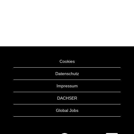
Cookies
Datenschutz
Impressum
DACHSER
Global Jobs
W
W
W