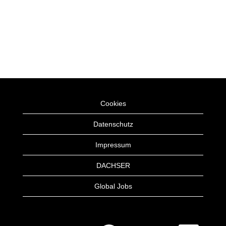
Cookies
Datenschutz
Impressum
DACHSER
Global Jobs
W
W
W