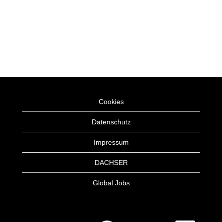
Cookies
Datenschutz
Impressum
DACHSER
Global Jobs
W
W
W