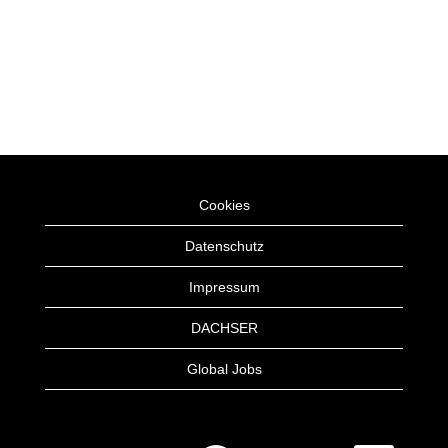
Cookies
Datenschutz
Impressum
DACHSER
Global Jobs
W
W
W