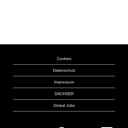
Cookies
Datenschutz
Impressum
DACHSER
Global Jobs
W
W
W