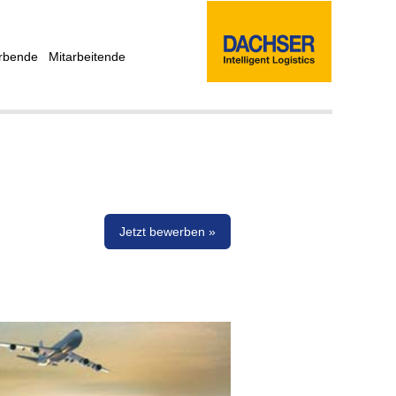
rbende
Mitarbeitende
Jetzt bewerben »