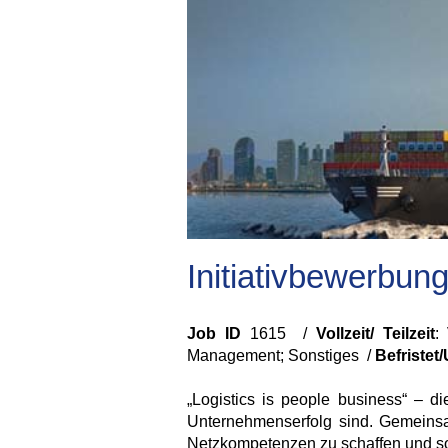
Initiativbewerbun
Job ID
1615 /
Vollzeit/ Teilzeit
:
Management; Sonstiges /
Befristet/
„Logistics is people business“ – d
Unternehmenserfolg sind. Gemeinsam 
Netzkompetenzen zu schaffen und so 