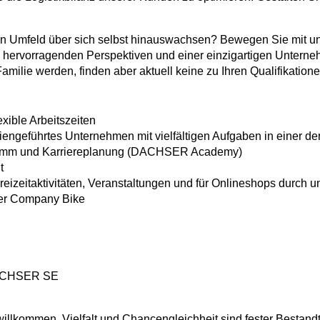
en Umfeld über sich selbst hinauswachsen? Bewegen Sie mit uns
hervorragenden Perspektiven und einer einzigartigen Unterne
ilie werden, finden aber aktuell keine zu Ihren Qualifikation
ible Arbeitszeiten
engeführtes Unternehmen mit vielfältigen Aufgaben in einer d
amm und Karriereplanung (DACHSER Academy)
t
eizeitaktivitäten, Veranstaltungen und für Onlineshops durch u
ber Company Bike
 DACHSER SE
lkommen. Vielfalt und Chancengleichheit sind fester Bestandt