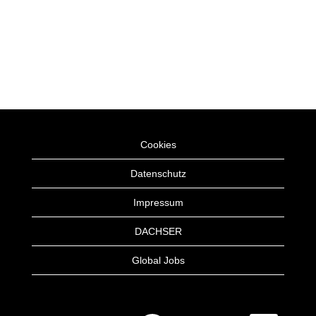
Cookies
Datenschutz
Impressum
DACHSER
Global Jobs
W
W
W