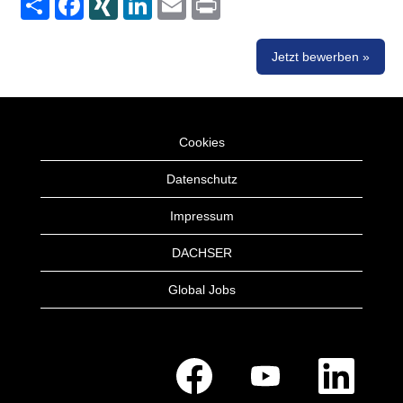
Jetzt bewerben »
Cookies
Datenschutz
Impressum
DACHSER
Global Jobs
W
W
W
i
i
i
r
r
r
d
d
d