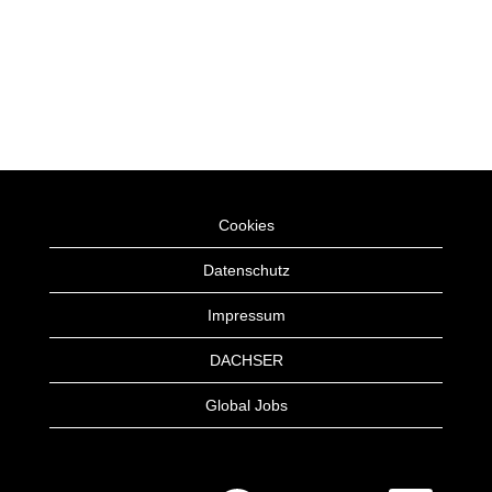
Cookies
Datenschutz
Impressum
DACHSER
Global Jobs
W
W
W