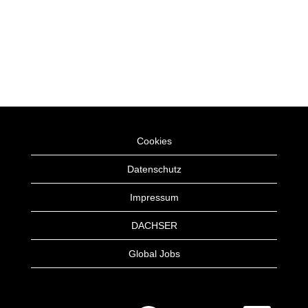
Cookies
Datenschutz
Impressum
DACHSER
Global Jobs
W
W
W