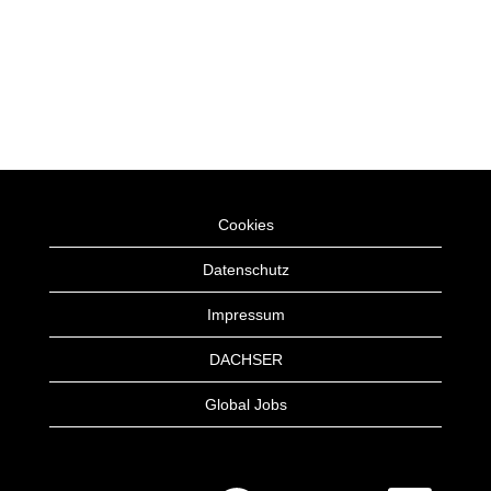
Cookies
Datenschutz
Impressum
DACHSER
Global Jobs
W
W
W