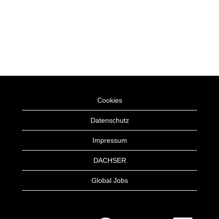
Cookies
Datenschutz
Impressum
DACHSER
Global Jobs
W
W
W