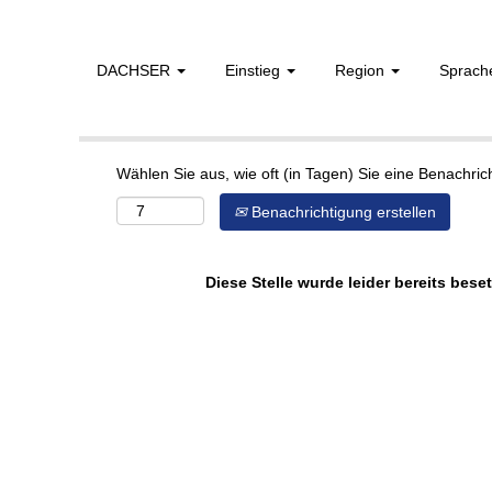
DACHSER
Einstieg
Region
Sprac
Mehr Optionen anzeigen
Wählen Sie aus, wie oft (in Tagen) Sie eine Benachri
Benachrichtigung erstellen
Diese Stelle wurde leider bereits beset