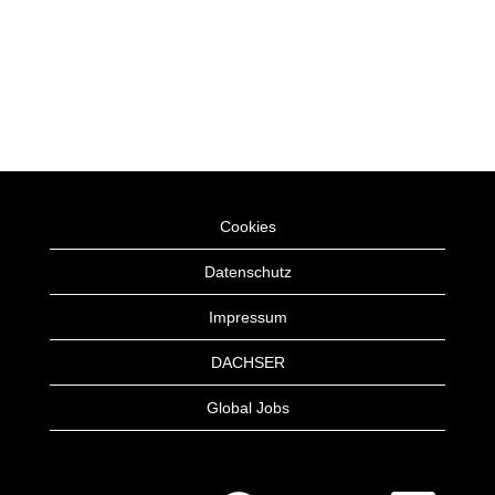
Cookies
Datenschutz
Impressum
DACHSER
Global Jobs
W
W
W