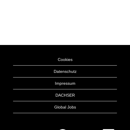
Cookies
Datenschutz
Impressum
DACHSER
Global Jobs
W
W
W