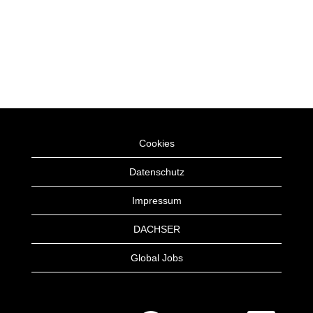
Cookies
Datenschutz
Impressum
DACHSER
Global Jobs
W
W
W