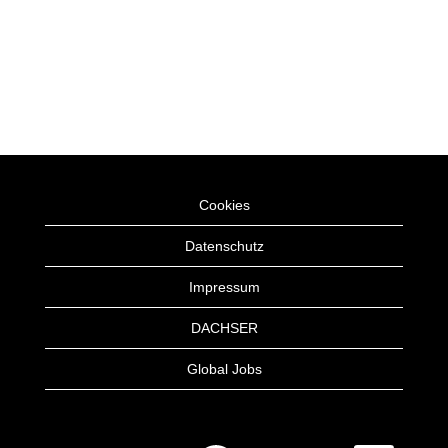
Cookies
Datenschutz
Impressum
DACHSER
Global Jobs
W
W
W