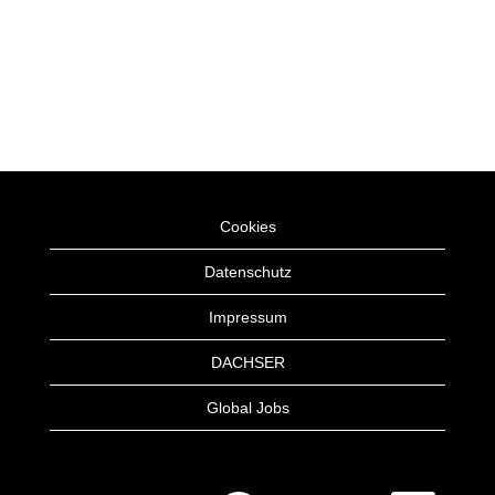
Cookies
Datenschutz
Impressum
DACHSER
Global Jobs
W
W
W