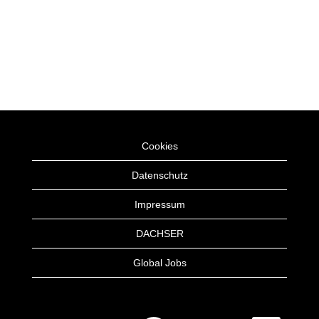
Cookies
Datenschutz
Impressum
DACHSER
Global Jobs
W
W
W