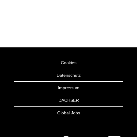
Cookies
Datenschutz
Impressum
DACHSER
Global Jobs
W
W
W