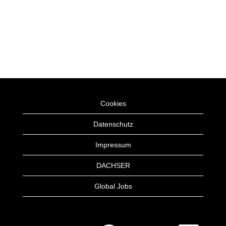
Cookies
Datenschutz
Impressum
DACHSER
Global Jobs
W
W
W