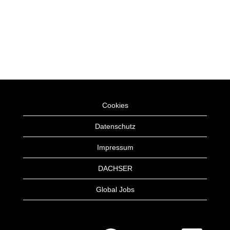
Cookies
Datenschutz
Impressum
DACHSER
Global Jobs
W
W
W