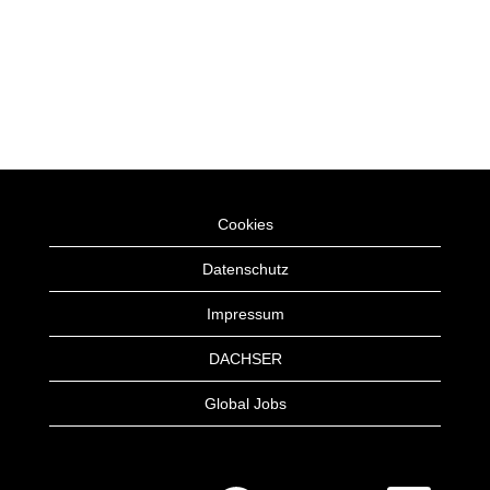
Cookies
Datenschutz
Impressum
DACHSER
Global Jobs
W
W
W