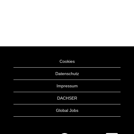
Cookies
Datenschutz
Impressum
DACHSER
Global Jobs
W
W
W