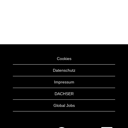
Cookies
Datenschutz
Impressum
DACHSER
Global Jobs
W
W
W