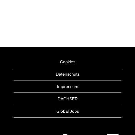
Cookies
Datenschutz
Impressum
DACHSER
Global Jobs
W
W
W