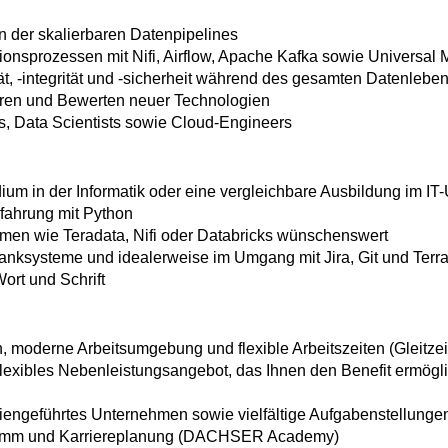
n der skalierbaren Datenpipelines
ionsprozessen mit Nifi, Airflow, Apache Kafka sowie Universal
ät, -integrität und -sicherheit während des gesamten Datenlebe
ren und Bewerten neuer Technologien
s, Data Scientists sowie Cloud-Engineers
um in der Informatik oder eine vergleichbare Ausbildung im IT
fahrung mit Python
ormen wie Teradata, Nifi oder Databricks wünschenswert
nksysteme und idealerweise im Umgang mit Jira, Git und Terr
ort und Schrift
, moderne Arbeitsumgebung und flexible Arbeitszeiten (Gleitzeit
xibles Nebenleistungsangebot, das Ihnen den Benefit ermöglic
engeführtes Unternehmen sowie vielfältige Aufgabenstellungen
amm und Karriereplanung (DACHSER Academy)