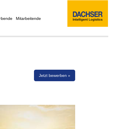
rbende
Mitarbeitende
Jetzt bewerben »