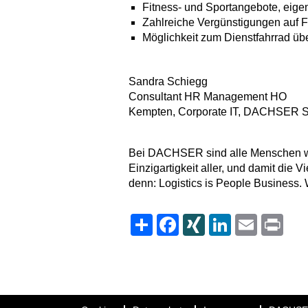
Fitness- und Sportangebote, ei
Zahlreiche Vergünstigungen auf Fr
Möglichkeit zum Dienstfahrrad ü
Sandra Schiegg
Consultant HR Management HO
Kempten, Corporate IT, DACHSER
Bei DACHSER sind alle Menschen wil
Einzigartigkeit
aller
, und damit die Vi
denn: Logistics is People Business. 
Share
Facebook
XING
LinkedIn
Email
Print