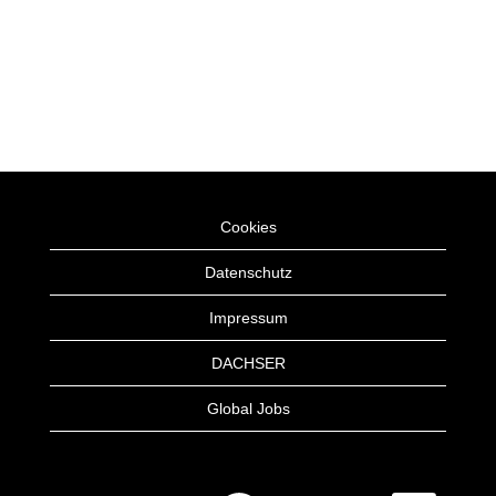
Cookies
Datenschutz
Impressum
DACHSER
Global Jobs
W
W
W