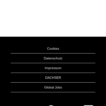
Cookies
Datenschutz
Impressum
DACHSER
Global Jobs
W
W
W