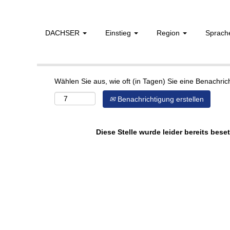
DACHSER
Einstieg
Region
Sprac
Mehr Optionen anzeigen
Wählen Sie aus, wie oft (in Tagen) Sie eine Benachri
Benachrichtigung erstellen
Diese Stelle wurde leider bereits beset