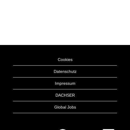
Cookies
Datenschutz
Impressum
DACHSER
Global Jobs
W
W
W