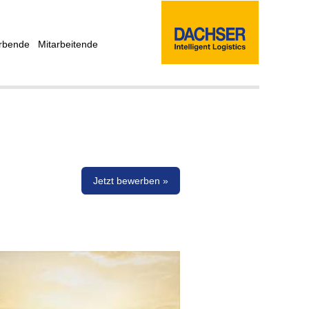
rbende
Mitarbeitende
Jetzt bewerben »