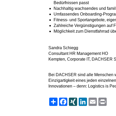
Bedürfnissen passt
Nachhaltig wachsendes und famili
Umfassendes Onboarding-Progr
Fitness- und Sportangebote, ei
Zahlreiche Vergünstigungen auf Fr
Möglichkeit zum Dienstfahrrad ü
Sandra Schiegg
Consultant HR Management HO
Kempten, Corporate IT, DACHSER
Bei DACHSER sind alle Menschen wil
Einzigartigkeit eines jeden einzelnen
Innovationen – denn: Logistics is Pe
Share
Facebook
XING
LinkedIn
Email
Print