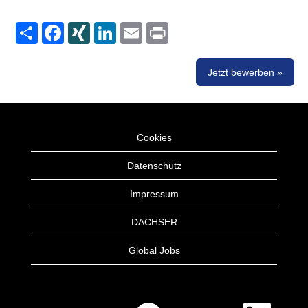
Share
Facebook
XING
LinkedIn
Email
Print
Jetzt bewerben »
Cookies
Datenschutz
Impressum
DACHSER
Global Jobs
W
W
W