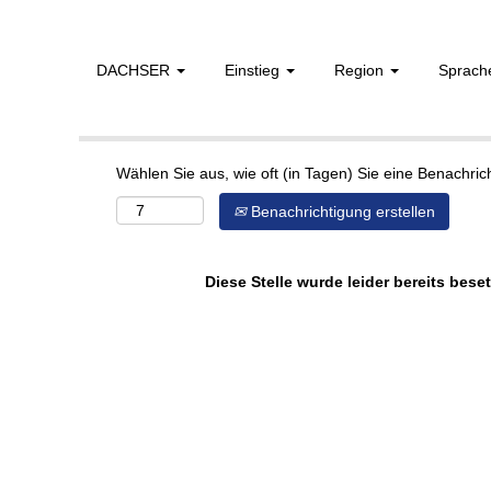
DACHSER
Einstieg
Region
Sprac
Mehr Optionen anzeigen
Wählen Sie aus, wie oft (in Tagen) Sie eine Benachri
Benachrichtigung erstellen
Diese Stelle wurde leider bereits beset