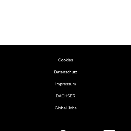
Cookies
Datenschutz
Impressum
DACHSER
Global Jobs
W
W
W