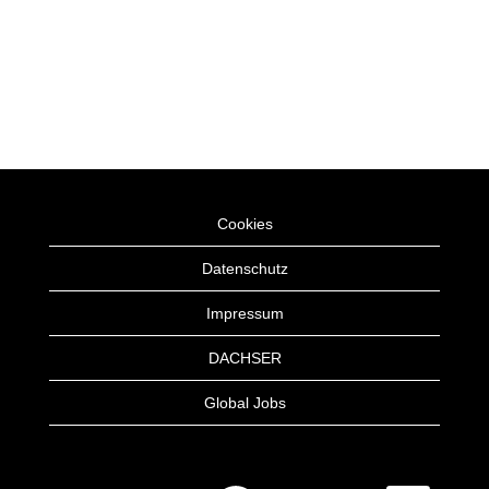
Cookies
Datenschutz
Impressum
DACHSER
Global Jobs
W
W
W