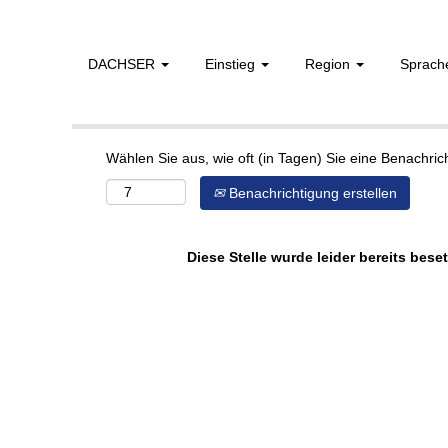
DACHSER
Einstieg
Region
Sprac
Mehr Optionen anzeigen
Wählen Sie aus, wie oft (in Tagen) Sie eine Benachri
Benachrichtigung erstellen
Diese Stelle wurde leider bereits beset