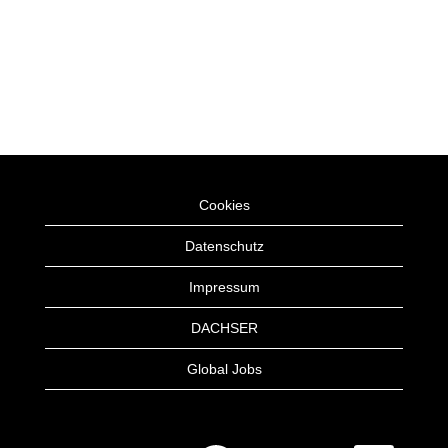
Cookies
Datenschutz
Impressum
DACHSER
Global Jobs
W
W
W