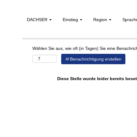
DACHSER
Einstieg
Region
Sprac
Mehr Optionen anzeigen
Wählen Sie aus, wie oft (in Tagen) Sie eine Benachri
Benachrichtigung erstellen
Diese Stelle wurde leider bereits beset