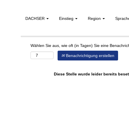
DACHSER
Einstieg
Region
Sprac
Mehr Optionen anzeigen
Wählen Sie aus, wie oft (in Tagen) Sie eine Benachri
Benachrichtigung erstellen
Diese Stelle wurde leider bereits beset